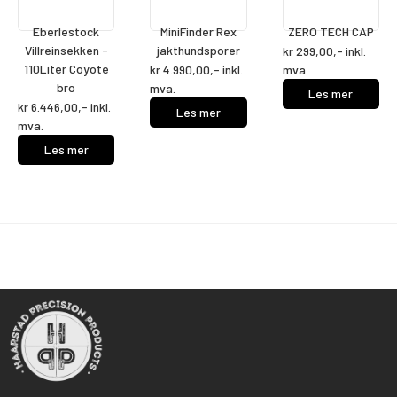
Eberlestock
MiniFinder Rex
ZERO TECH CAP
Villreinsekken -
jakthundsporer
kr
299,00
,- inkl.
110Liter Coyote
kr
4.990,00
,- inkl.
mva.
bro
mva.
Les mer
kr
6.446,00
,- inkl.
Les mer
mva.
Les mer