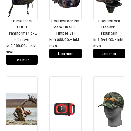
Eberlestock
Eberlestock M5
Eberlestock
EMOD
Team Elk 50L -
Tracker -
Transformer 37L
Timber Veil
Mountain
- Timber
kr
4.999,00
,- inkl.
kr
6.546,00
,- inkl.
kr
2.499,00
,- inkl.
mva.
mva.
mva.
Les mer
Les mer
Les mer