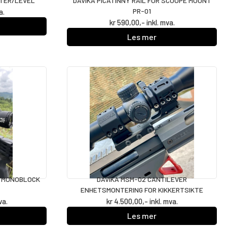
ATER/LEVEL
DAVIKA PICATINNY RAIL FOR SCOOPE MOUNT
PR-01
a.
kr
590,00
,- inkl. mva.
Les mer
V MONOBLOCK
DAVIKA MSM-02 CANTILEVER
ENHETSMONTERING FOR KIKKERTSIKTE
va.
kr
4.500,00
,- inkl. mva.
Les mer