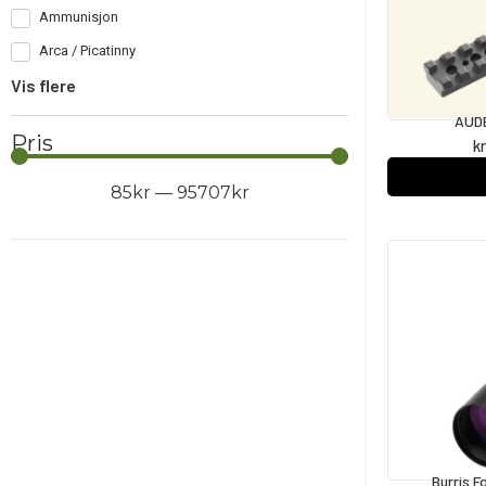
Ammunisjon
Arca / Picatinny
Vis flere
AUD
Pris
k
85
kr
—
95707
kr
Burris 