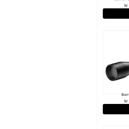
kr
Burr
kr