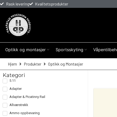
Rask levering
Kvalitetsprodukter
Optikk og montasjer
Sportsskyting
Våpentilbeh
Hjem
Produkter
Optikk og Montasjer
Kategori
5.11
Adapter
Adapter & Picatinny Rail
Allværstrekk
Ammo oppbevaring