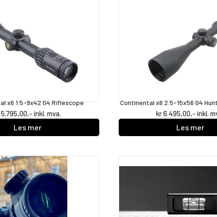
al x6 1.5-9x42 G4 Riflescope
Continental x6 2.5-15x56 G4 Hun
5.795,00
,- inkl. mva.
kr
6.495,00
,- inkl. m
Les mer
Les mer