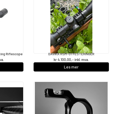
ting Riflescope
DAVIKA RSM-01 FESTERINGER
va.
kr
4.100,00
,- inkl. mva.
Les mer