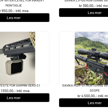
-04 VATER/LEVEL FOR KIKKERT
DAVIKA LV-05 MONTERING V
MONTASJE
kr
390,00
,- inkl. mv
r
650,00
,- inkl. mva.
Les mer
Les mer
FESTE FOR GARMIN XERO C1
DAVIKA MSM-01 MONTERING A
SCOPE
r
1.550,00
,- inkl. mva.
kr
4.500,00
,- inkl. m
Les mer
Les mer