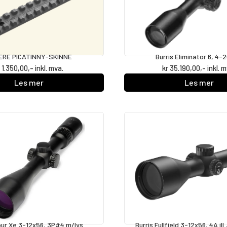
ERE PICATINNY-SKINNE
Burris Eliminator 6, 4-
r
1.350,00
,- inkl. mva.
kr
35.190,00
,- inkl. 
Les mer
Les mer
Four Xe 3-12x56, 3P#4 m/lys
Burris Fullfield 3-12x56, 4A i