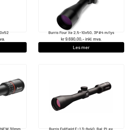
20x52
Burris Four Xe 2,5-10x50, 3P#4 m/lys
mva.
kr
9.690,00
,- inkl. mva.
Les mer
ll.,NEW 30mm
Burris Fullfield E-1 3-9x40, Bal. PLex.