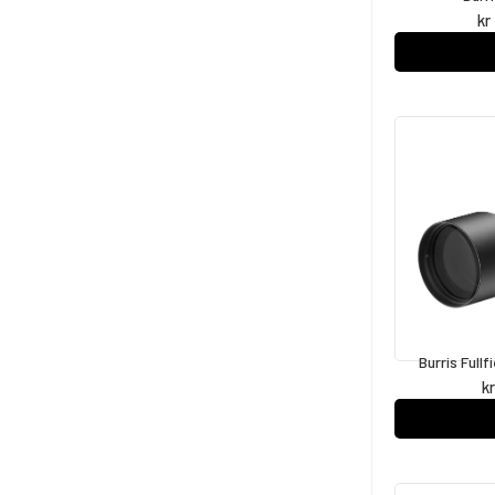
kr
Burris Full
kr