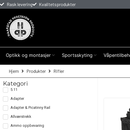
Rask levering
Kvalitetsprodukter
Optikk og montasjer
Sportsskyting
Våpentilbeh
Hjem
Produkter
Rifler
Kategori
5.11
Adapter
Adapter & Picatinny Rail
Allværstrekk
Ammo oppbevaring