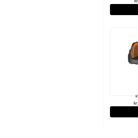
k
K
kr