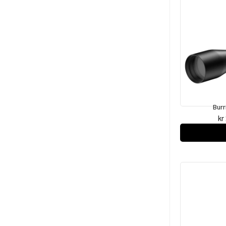
Burr
kr