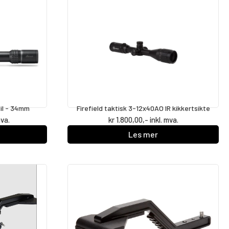
Mil - 34mm
Firefield taktisk 3-12x40AO IR kikkertsikte
mva.
kr
1.800,00
,- inkl. mva.
Les mer