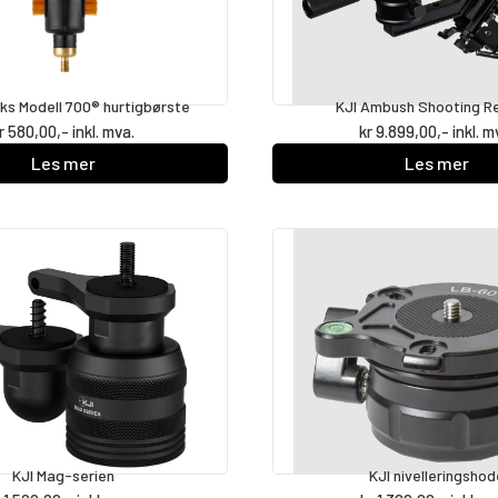
icks Modell 700® hurtigbørste
KJI Ambush Shooting Re
r
580,00
,- inkl. mva.
kr
9.899,00
,- inkl. m
Les mer
Les mer
KJI Mag-serien
KJI nivelleringshod