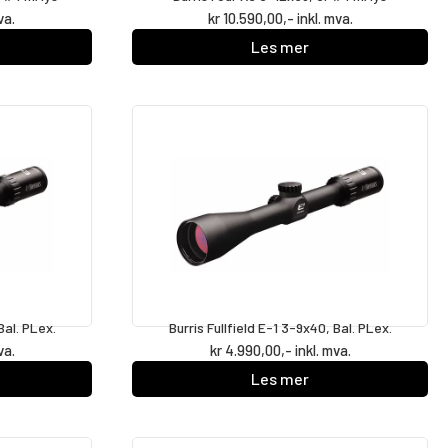
va.
kr
10.590,00
,- inkl. mva.
Les mer
Bal. PLex.
Burris Fullfield E-1 3-9x40, Bal. PLex.
va.
kr
4.990,00
,- inkl. mva.
Les mer