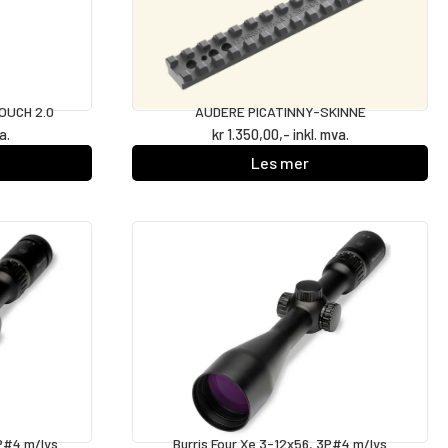
POUCH 2.0
AUDERE PICATINNY-SKINNE
a.
kr
1.350,00
,- inkl. mva.
Les mer
3P#4 m/lys
Burris Four Xe 3-12x56, 3P#4 m/lys