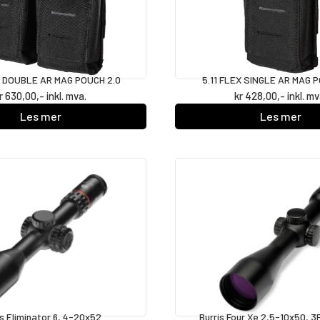
X DOUBLE AR MAG POUCH 2.0
5.11 FLEX SINGLE AR MAG 
r
630,00
,- inkl. mva.
kr
428,00
,- inkl. mv
Les mer
Les mer
is Eliminator 6, 4-20x52
Burris Four Xe 2,5-10x50, 