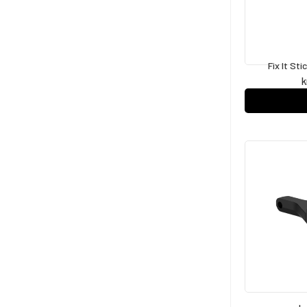
Fix It St
k