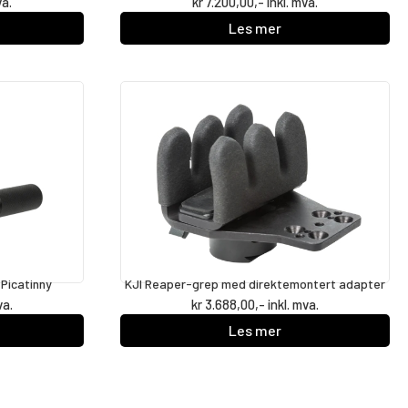
va.
kr
7.200,00
,- inkl. mva.
Les mer
Picatinny
KJI Reaper-grep med direktemontert adapter
va.
kr
3.688,00
,- inkl. mva.
Les mer