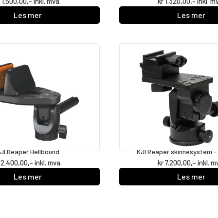
r
1.500,00
,- inkl. mva.
kr
1.320,00
,- inkl. m
Les mer
Les mer
JI Reaper Hellbound
KJI Reaper skinnesystem - 
2.400,00
,- inkl. mva.
kr
7.200,00
,- inkl. m
Les mer
Les mer