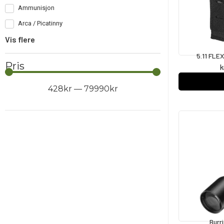
Ammunisjon
Arca / Picatinny
Vis flere
5.11 FLE
Pris
k
428
kr
—
79990
kr
Burr