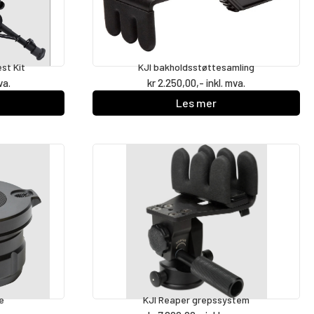
st Kit
KJI bakholdsstøttesamling
va.
kr
2.250,00
,- inkl. mva.
Les mer
e
KJI Reaper grepssystem