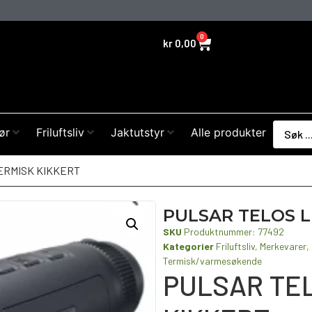
0
kr
0,00
ør
Friluftsliv
Jaktutstyr
Alle produkter
ERMISK KIKKERT
PULSAR TELOS L
SKU
Produktnummer: 77492
Kategorier
Friluftsliv
,
Merkevarer
,
Termisk/varmesøkende
PULSAR TEL