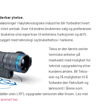
derbar ytelse.
sninger i høyteknologiske industrier blir forbedret hvert
 intet unntak. Over tid endres brukernes valg og preferanser.
er brukerne sine egne krav til enhetens funksjoner og drift.
bygget med teknologi og brukerbehov i tankene.
Telos er den første serien
termiske enheter på
markedet med mulighet for
teknisk oppgradering etter
kundens ønske. Bli Telos-
eier og få muligheten til å
forbedre den fleksibelt og
lønnsomt i årene som
eller uten LRF), oppgrader sensoren eller linsen. Les mer
grammet her
.