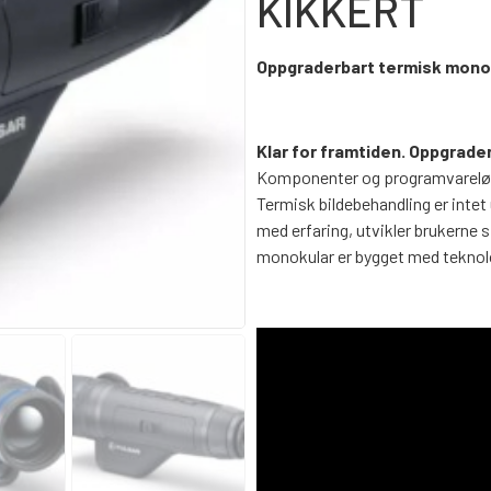
KIKKERT
Oppgraderbart termisk monok
Klar for framtiden. Oppgrader
Komponenter og programvareløsni
Termisk bildebehandling er intet 
med erfaring, utvikler brukerne s
monokular er bygget med teknolo