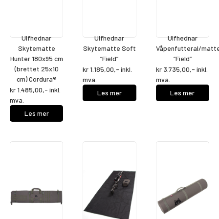
Ulfhednar
Ulfhednar
Ulfhednar
Skytematte
Skytematte Soft
Våpenfutteral/matt
Hunter 180x95 cm
”Field”
”Field”
(brettet 25x10
kr
1.185,00
,- inkl.
kr
3.735,00
,- inkl.
cm) Cordura®
mva.
mva.
kr
1.485,00
,- inkl.
Les mer
Les mer
mva.
Les mer