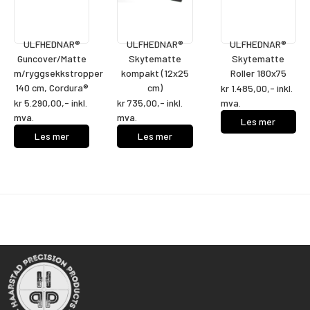
ULFHEDNAR®
ULFHEDNAR®
ULFHEDNAR®
Guncover/Matte
Skytematte
Skytematte
m/ryggsekkstropper
kompakt (12x25
Roller 180x75
140 cm, Cordura®
cm)
kr
1.485,00
,- inkl.
kr
5.290,00
,- inkl.
kr
735,00
,- inkl.
mva.
mva.
mva.
Les mer
Les mer
Les mer