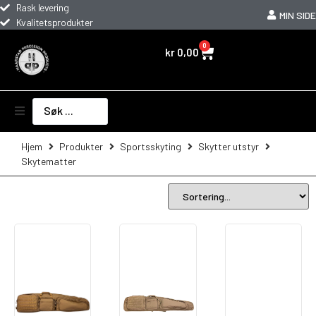
Rask levering
MIN SIDE
Kvalitetsprodukter
0
kr
0,00
Optikk og montasjer
Hjem
Produkter
Sportsskyting
Skytter utstyr
Skytematter
Sportsskyting
Våpentilbehør
Friluftsliv
Jaktutstyr