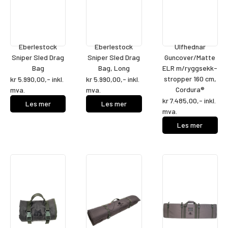
Alle produkter
Eberlestock
Eberlestock
Ulfhednar
Sniper Sled Drag
Sniper Sled Drag
Guncover/Matte
Bag
Bag, Long
ELR m/ryggsekk-
stropper 160 cm,
kr
5.990,00
,- inkl.
kr
5.990,00
,- inkl.
Cordura®
mva.
mva.
kr
7.485,00
,- inkl.
Les mer
Les mer
mva.
Les mer