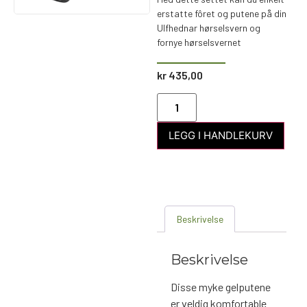
erstatte fôret og putene på din
Ulfhednar hørselsvern og
fornye hørselsvernet
kr
435,00
LEGG I HANDLEKURV
Beskrivelse
Beskrivelse
Disse myke gelputene
er veldig komfortable