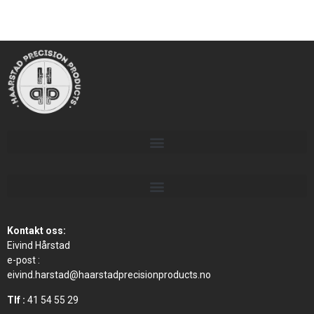
Kontakt oss:
Eivind Hårstad
e-post :
eivind.harstad@haarstadprecisionproducts.no
Tlf :
41 54 55 29