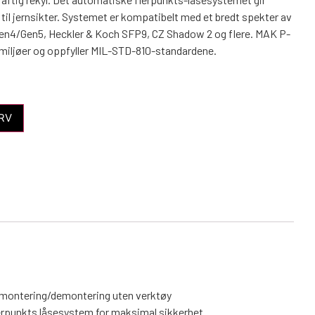
 til jernsikter. Systemet er kompatibelt med et bredt spekter av
 Gen4/Gen5, Heckler & Koch SFP9, CZ Shadow 2 og flere. MAK P-
e miljøer og oppfyller MIL-STD-810-standardene.
RV
k montering/demontering uten verktøy
lerpunkts låsesystem for maksimal sikkerhet