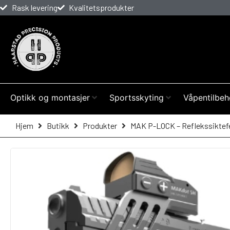
Rask levering
Kvalitetsprodukter
Optikk og montasjer
Sportsskyting
Våpentilbeh
Hjem
Butikk
Produkter
MAK P-LOCK – Reflekssiktefe