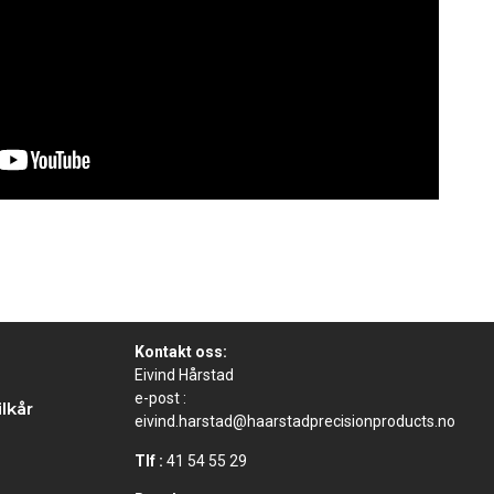
Kontakt oss:
Eivind Hårstad
e-post :
lkår
eivind.harstad@haarstadprecisionproducts.no
Tlf :
41 54 55 29