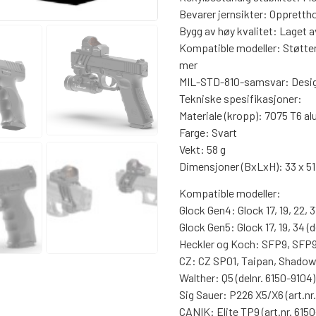
Bevarer jernsikter: Opprettho
Bygg av høy kvalitet: Laget 
Kompatible modeller: Støtte
mer
MIL-STD-810-samsvar: Design
Tekniske spesifikasjoner:
Materiale (kropp): 7075 T6 a
Farge: Svart
Vekt: 58 g
Dimensjoner (BxLxH): 33 x 5
Kompatible modeller:
Glock Gen4: Glock 17, 19, 22, 31
Glock Gen5: Glock 17, 19, 34 (d
Heckler og Koch: SFP9, SFP9L
CZ: CZ SP01, Taipan, Shadow 2
Walther: Q5 (delnr. 6150-9104)
Sig Sauer: P226 X5/X6 (art.nr
CANIK: Elite TP9 (art.nr. 6150