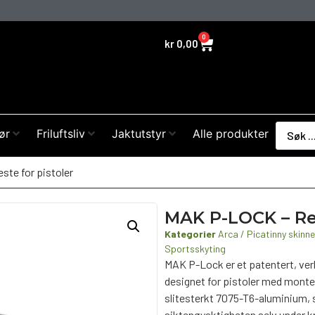
0
kr
0,00
ør
Friluftsliv
Jaktutstyr
Alle produkter
ste for pistoler
MAK P-LOCK – Ref
Kategorier
Arca / Picatinny skinne
Sportsskyting
MAK P-Lock er et patentert, verk
designet for pistoler med monte
slitesterkt 7075-T6-aluminium, 
siktenøyaktigheten selv under k