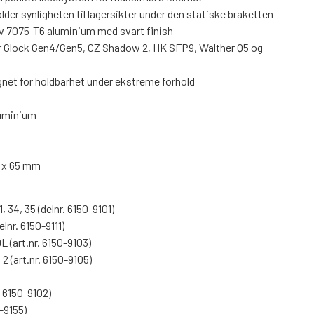
lder synligheten til lagersikter under den statiske braketten
av 7075-T6 aluminium med svart finish
r Glock Gen4/Gen5, CZ Shadow 2, HK SFP9, Walther Q5 og
et for holdbarhet under ekstreme forhold
luminium
1 x 65 mm
, 34, 35 (delnr. 6150-9101)
elnr. 6150-9111)
 (art.nr. 6150-9103)
 (art.nr. 6150-9105)
. 6150-9102)
-9155)