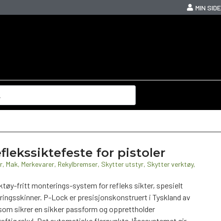
MIN SIDE
lekssiktefeste for pistoler
r
,
Mak
,
Merkevarer
,
Rekylbremser
,
Skytter utstyr
,
Skytter verktøy
,
tøy-fritt monterings-system for refleks sikter, spesielt
ringsskinner. P-Lock er presisjonskonstruert i Tyskland av
som sikrer en sikker passform og opprettholder
raftig rekyl. Det automatiske flerpunkts-låsesystemet gir