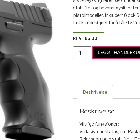
stabilitet og bevarer synligheten
pistolmodeller, inkludert Glock
Lock er designet for å tåle tøff
kr
4.185,00
LEGG I HANDLEKU
Beskrivelse
Beskrivelse
Viktige funksjoner:
Verktøyfri installasjon: Ras
Rekylbestandig stabilitet: F