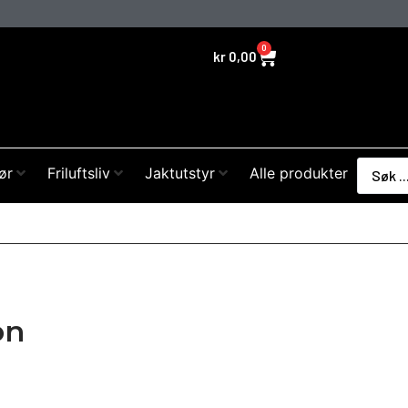
0
kr
0,00
ør
Friluftsliv
Jaktutstyr
Alle produkter
on