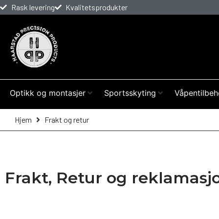
Rask levering
Kvalitetsprodukter
Optikk og montasjer
Sportsskyting
Våpentilbeh
Hjem
Frakt og retur
Frakt, Retur og reklamasj