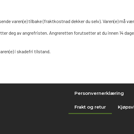
n sende varen(e) tilbake (fraktkostnad dekker du selv). Varen(e) må væ
tter deg av angrefristen. Angreretten forutsetter at du innen 14 dage
ren(e) i skadefri tilstand.
Personvernerklæring
Frakt og retur
Kjøpsvi