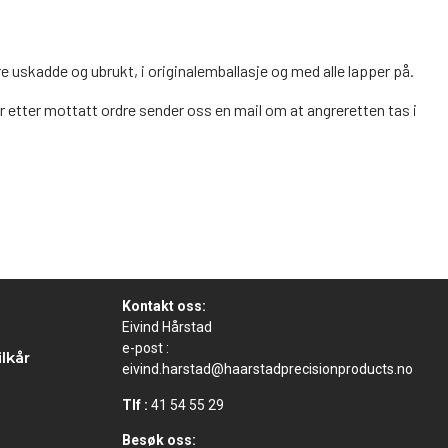
re uskadde og ubrukt, i originalemballasje og med alle lapper på.
r etter mottatt ordre sender oss en mail om at angreretten tas i
Kontakt oss:
Eivind Hårstad
e-post :
lkår
eivind.harstad@haarstadprecisionproducts.no
Tlf :
41 54 55 29
Besøk oss: