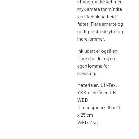
et «bord» dekket med
myk amara for mindre
vedlikeholdsarbeid i
feltet. Flere smarte og
godt polstrede ytre og
indre lommer.
Inkludert er også en
flaskeholder og en
egen lomme for
messing.
Materialer: UH-Tex,
YKK-glidelåser, UH-
WEB
Dimensjoner: 60 x 40
x 25 cm
Vekt: 2 kg