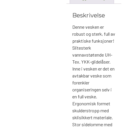
Beskrivelse
Denne vesken er
robust og sterk, full av
praktiske funksjoner!
Slitesterk
vannavstøtende UH-
Tex. YKK-glidelåser.
Inne i vesken er det en
avtakbar veske som
forenkler
organiseringen selv i
en full veske.
Ergonomisk formet
skulderstropp med
sklisikkert materiale.
Stor sidelomme med