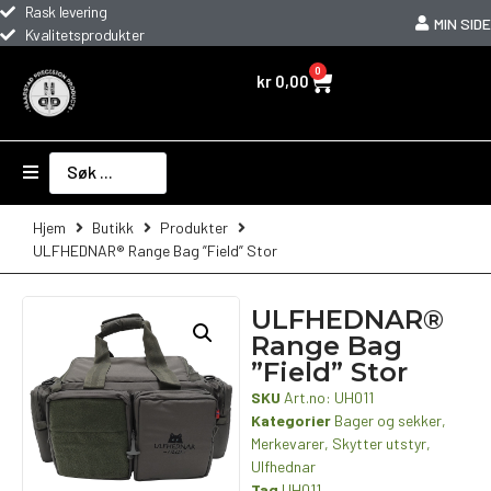
Rask levering
MIN SIDE
Kvalitetsprodukter
0
kr
0,00
Hjem
Butikk
Produkter
ULFHEDNAR® Range Bag ”Field” Stor
ULFHEDNAR®
Range Bag
”Field” Stor
SKU
Art.no: UH011
Kategorier
Bager og sekker
,
Merkevarer
,
Skytter utstyr
,
Ulfhednar
Tag
UH011