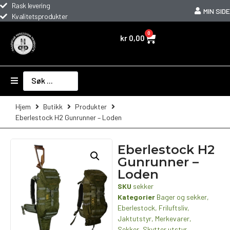
Rask levering
MIN SIDE
Kvalitetsprodukter
0
kr
0,00
Hjem
Butikk
Produkter
Eberlestock H2 Gunrunner – Loden
Eberlestock H2
Gunrunner –
Loden
SKU
sekker
Kategorier
Bager og sekker
,
Eberlestock
,
Friluftsliv
,
Jaktutstyr
,
Merkevarer
,
Sekker
,
Skytter utstyr