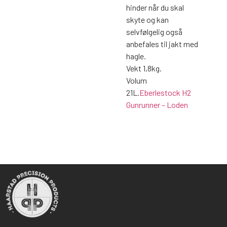
hinder når du skal
skyte og kan
selvfølgelig også
anbefales til jakt med
hagle.
Vekt 1,8kg.
Volum
21L.
Eberlestock H2
Gunrunner – Loden