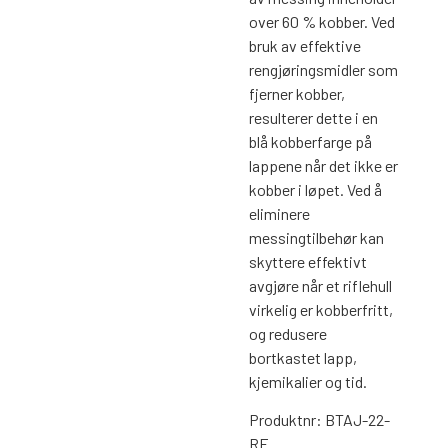
over 60 % kobber. Ved
bruk av effektive
rengjøringsmidler som
fjerner kobber,
resulterer dette i en
blå kobberfarge på
lappene når det ikke er
kobber i løpet. Ved å
eliminere
messingtilbehør kan
skyttere effektivt
avgjøre når et riflehull
virkelig er kobberfritt,
og redusere
bortkastet lapp,
kjemikalier og tid.
Produktnr: BTAJ-22-
RF