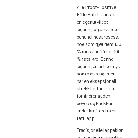
Alle Proof-Positive
Rifle Patch Jags har
en egenutviklet
legering og sekundær
behandlingsprosess,
noe som gjør dem 100
% messingfrie og 100
% fatsikre. Denne
legeringen er like myk
som messing, men
har en eksepsjonell
strekkfasthet som
forhindrer at den
bøyes og knekker
under kraften fra en
tett lapp.
Tradisjonelle lappeklør
av messing inneholder