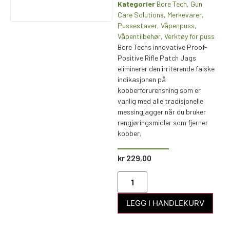
Kategorier
Bore Tech
,
Gun
Care Solutions
,
Merkevarer
,
Pussestaver
,
Våpenpuss
,
Våpentilbehør
,
Verktøy for puss
Bore Techs innovative Proof-
Positive Rifle Patch Jags
eliminerer den irriterende falske
indikasjonen på
kobberforurensning som er
vanlig med alle tradisjonelle
messingjagger når du bruker
rengjøringsmidler som fjerner
kobber.
kr
229,00
LEGG I HANDLEKURV