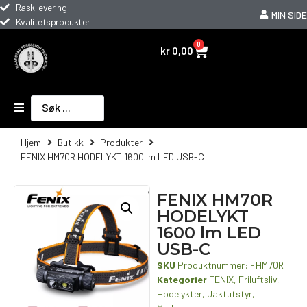
Rask levering
MIN SIDE
Kvalitetsprodukter
0
kr
0,00
Hjem
Butikk
Produkter
FENIX HM70R HODELYKT 1600 lm LED USB-C
FENIX HM70R
HODELYKT
1600 lm LED
USB-C
SKU
Produktnummer: FHM70R
Kategorier
FENIX
,
Friluftsliv
,
Hodelykter
,
Jaktutstyr
,