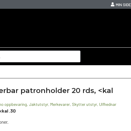
MIN SIDE
ar patronholder 20 rds, <kal
o oppbevaring
,
Jaktutstyr
,
Merkevarer
,
Skytter utstyr
,
Ulfhednar
<kal .30
oner.