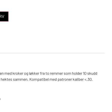
RV
 med kroker og løkker fra to remmer som holder 10 skudd
er hektes sammen. Kompatibel med patroner kaliber <.30.
m