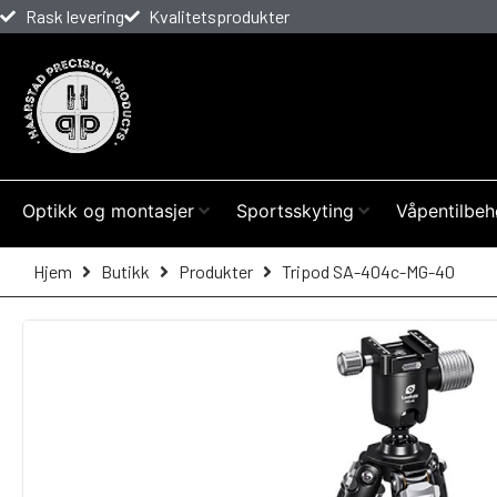
Rask levering
Kvalitetsprodukter
Optikk og montasjer
Sportsskyting
Våpentilbeh
Hjem
Butikk
Produkter
Tripod SA-404c-MG-40