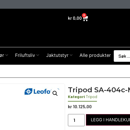
0
kr
0,00
ør
Friluftsliv
Jaktutstyr
Alle produkter
Tripod SA-404c
Kategori
Tripod
kr
10.125,00
LEGG I HANDLEKU