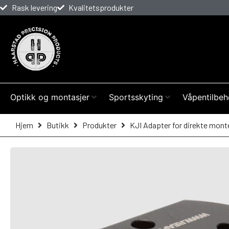
Rask levering
Kvalitetsprodukter
Optikk og montasjer
Sportsskyting
Våpentilbeh
Hjem
Butikk
Produkter
KJI Adapter for direkte mont