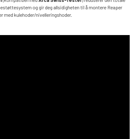
ytestøttesystem og gir deg allsidigheten til å montere Reaper
er med kulehoder/nivelleringshoder.