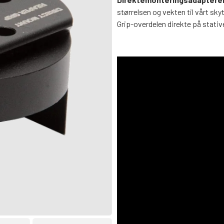
størrelsen og vekten til vårt sk
Grip-overdelen direkte på stativ