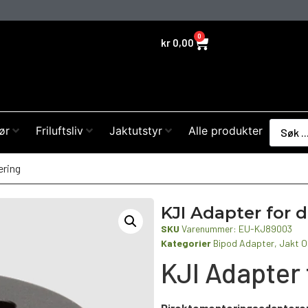
0
kr
0,00
ør
Friluftsliv
Jaktutstyr
Alle produkter
ering
KJI Adapter for 
SKU
Varenummer: EU-KJ89003
Kategorier
Bipod Adapter
,
Jakt O
KJI Adapter 
Direktemonteringsadaptere