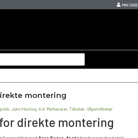
MIN SIDE
direkte montering
ptikk
,
Jakt/Hunting
,
KJI
,
Merkevarer
,
Tilbehør
,
Våpentilbehør
for direkte montering
n
(kompatibel med
Arca Swiss-fester
) reduserer den totale