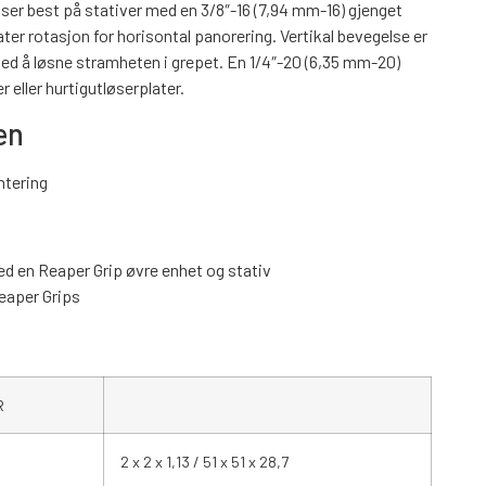
ser best på stativer med en 3/8″-16 (7,94 mm-16) gjenget
ter rotasjon for horisontal panorering. Vertikal bevegelse er
d å løsne stramheten i grepet. En 1/4″-20 (6,35 mm-20)
r eller hurtigutløserplater.
en
ntering
 en Reaper Grip øvre enhet og stativ
Reaper Grips
R
2 x 2 x 1,13 / 51 x 51 x 28,7