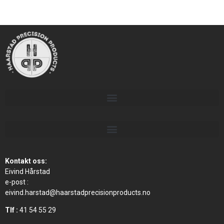
Kontakt oss:
Eivind Hårstad
e-post :
eivind.harstad@haarstadprecisionproducts.no
Tlf :
41 54 55 29