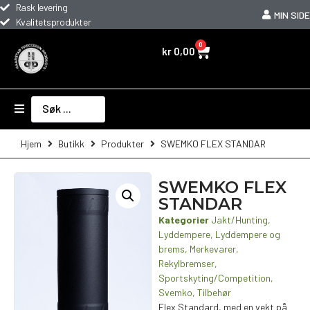
Rask levering
MIN SIDE
Kvalitetsprodukter
0
kr
0,00
Hjem
Butikk
Produkter
SWEMKO FLEX STANDAR
SWEMKO FLEX
STANDAR
Kategorier
Jakt/Hunting
,
Lyddempere
,
Lyddempere og
brems
,
Merkevarer
,
Rekylbremser
,
Sportskyting/Competition
,
Svemko
,
Tilbehør
Flex Standard, med en vekt på