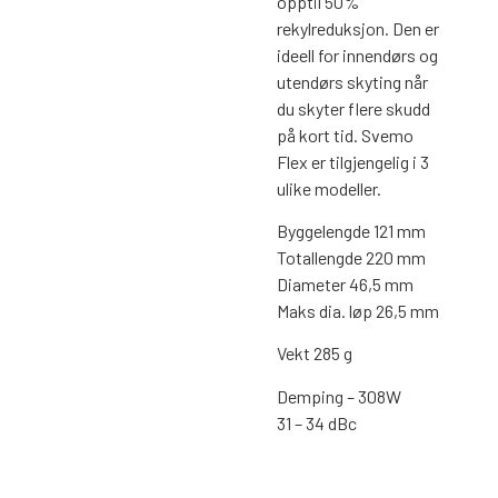
opptil 50%
rekylreduksjon. Den er
ideell for innendørs og
utendørs skyting når
du skyter flere skudd
på kort tid. Svemo
Flex er tilgjengelig i 3
ulike modeller.
Byggelengde 121 mm
Totallengde 220 mm
Diameter 46,5 mm
Maks dia. løp 26,5 mm
Vekt 285 g
Demping – 308W
31 – 34 dBc